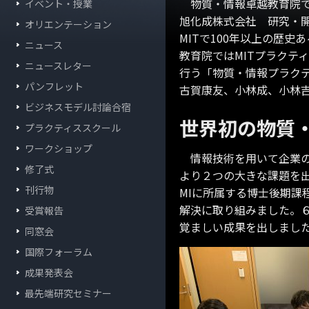
物質・情報卓越教育院では
イベント・授業
旭化成株式会社 研究・
オリエンテーション
MITで100年以上の歴
ニュース
教育院ではMITプラクテ
ニュースレター
行う「物質・情報プラク
パンフレット
古賀康友、小林成、小林吉
ビジネスモデル討論合宿
世界初の物質
プラクティススクール
ワークショップ
情報技術を用いて企業の
修了式
より２つの大きな課題を出
刊行物
MIに所属する博士後期課
解決に取り組みました。
受賞報告
覚ましい成果を出しまし
同窓会
国際フォーラム
成果発表会
最先端研究セミナー