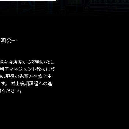
説明会～
様々な角度から説明いたし
の守島利子マネジメント教授に登
院の現役の先輩方や修了生
す。 博士後期課程への進
加ください。