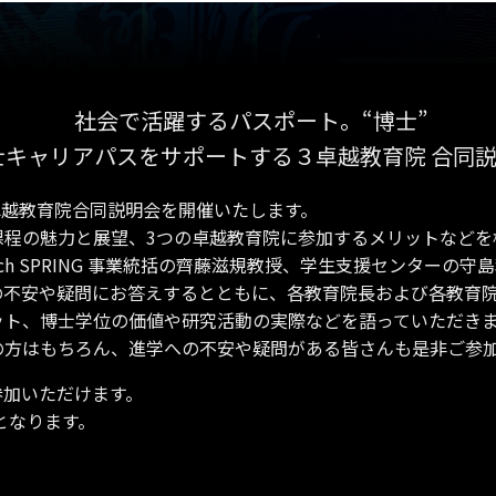
社会で活躍するパスポート。“博士”
士キャリアパスをサポートする３卓越教育院 合同
)に3卓越教育院合同説明会を開催いたします。
課程の魅力と展望、3つの卓越教育院に参加するメリットなどを
 Tech SPRING 事業統括の齊藤滋規教授、学生支援センター
の不安や疑問にお答えするとともに、各教育院長および各教育
ット、博士学位の価値や研究活動の実際などを語っていただきま
の方はもちろん、進学への不安や疑問がある皆さんも是非ご参
参加いただけます。
となります。