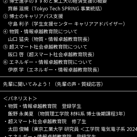
② 博士進学のすすめと東工大の経済支援の概要
齊藤 滋規（Tokyo Tech SPRING 事業統括）
③ 博士のキャリアパス支援
守島 利子（学生支援センター キャリアアドバイザー）
④ 物質・情報卓越教育院について
山口 猛央（物質・情報卓越教育院長）
⑤ 超スマート社会卓越教育院について
阪口 啓（超スマート社会卓越教育院長）
⑥ エネルギー・情報卓越教育院について
伊原 学（エネルギー・情報卓越教育院長）
先輩に聞いてみよう！（先輩の声・質疑応答）
＜パネリスト＞
・物質・情報卓越教育院 登録学生
飯野 永美夏 （物質理工学院 材料系 博士後期課程3年）
・超スマート社会卓越教育院 修了生
太田 俊輔（東京工業大学 研究員 ＜工学院 電気電子系 202
・エネルギー・情報卓越教育院 登録学生