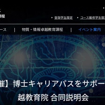
ス
課程
登録学生限定
コース履修学⽣限
ース
物質・情報卓越教育課程
イベント案内
3開催】博士キャリアパスをサポー
越教育院 合同説明会