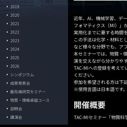
2019
2020
近年、AI、機械学習、デ
2021
フォマティクス（MI）」
実用化までに要する時間
2022
この手法は化学・材料と
2023
など様々な分野でも、ア
2024
本セミナーでは、物質・情
2025
演を交えながら分かりや
2026
TAC-MIへの登録を考
ください。
シンポジウム
参加を希望される方は下
成果発表会
※使用言語は日本語です
最先端研究セミナー
物質・情報卓越コース
開催概要
説明会
TAC-MIセミナー「物質
講演会