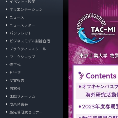
イベント・授業
オリエンテーション
ニュース
ニュースレター
パンフレット
ビジネスモデル討論合宿
プラクティススクール
ワークショップ
修了式
刊行物
受賞報告
同窓会
国際フォーラム
成果発表会
最先端研究セミナー